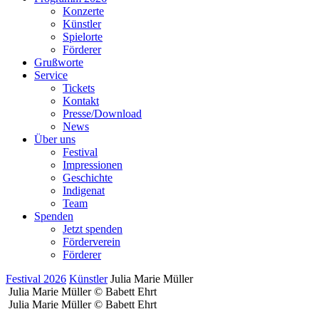
Konzerte
Künstler
Spielorte
Förderer
Grußworte
Service
Tickets
Kontakt
Presse/Download
News
Über uns
Festival
Impressionen
Geschichte
Indigenat
Team
Spenden
Jetzt spenden
Förderverein
Förderer
Festival 2026
Künstler
Julia Marie Müller
Julia Marie Müller © Babett Ehrt
Julia Marie Müller © Babett Ehrt